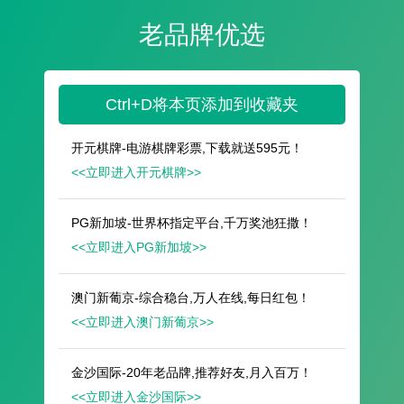
遥想公瑾当年，小乔初嫁了，雄姿英发。
羽扇纶巾，谈笑间，樯橹灰飞烟灭。
故国神游，多情应笑我，早生华发。
人生如梦，一尊还酹江月。